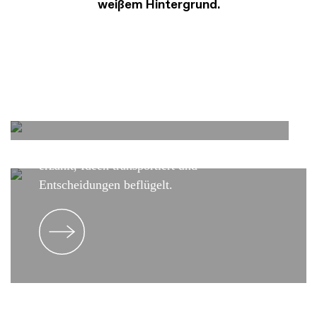
Außendarstellung – jedes Bild von dir eine
professionell kreierte Visitenkarte deiner
sin
s
Bu
es
Persönlichkeit.
Fot
fi
ogra
e
Das visuelle Statement des Unternehmens –
eine Markenbotschaft, die Geschichten
erzählt, Ideen transportiert und
Entscheidungen beflügelt.