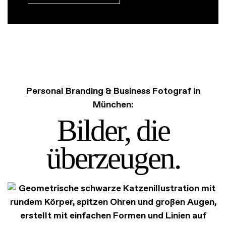
Personal Branding & Business Fotograf in
München:
Bilder, die
e
ona
P
rs
l
überzeugen.
ran
g
B
din
Unverwechselbare Fotos für deine