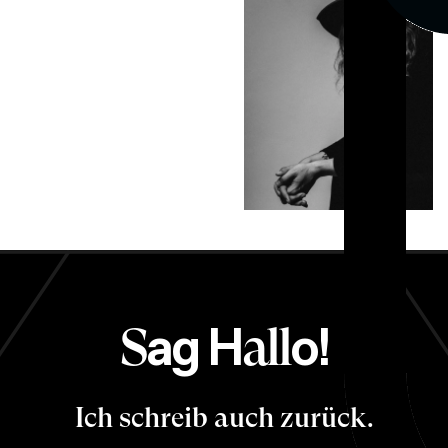
ag H
o!
S
all
Ich schreib auch zurück.