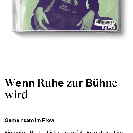
enn
he
r Büh
W
Ru
zu
ne
r
wi
d
Gemeinsam im Flow
Ein gutes Portrait ist kein Zufall. Es entsteht im