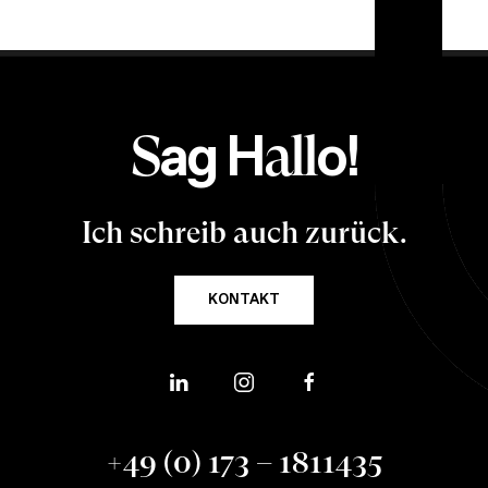
ag H
o!
S
all
Ich schreib auch zurück.
KONTAKT
+49 (0) 173 – 1811435