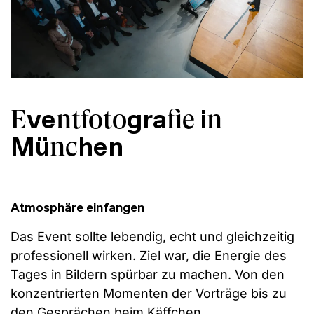
ve
gra
i
E
ntfoto
fie
n
Mü
hen
nc
Atmosphäre einfangen
Das Event sollte lebendig, echt und gleichzeitig
professionell wirken. Ziel war, die Energie des
Tages in Bildern spürbar zu machen. Von den
konzentrierten Momenten der Vorträge bis zu
den Gesprächen beim Käffchen.