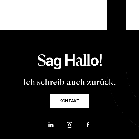
ag H
o!
S
all
Ich schreib auch zurück.
KONTAKT