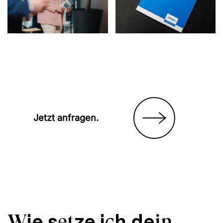
Jetzt anfragen.
ie s
ze i
h de
W
et
c
in