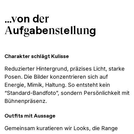
on d
…v
er
uf
abe
el
g
A
g
nst
lun
Charakter schlägt Kulisse
Reduzierter Hintergrund, präzises Licht, starke
Posen. Die Bilder konzentrieren sich auf
Energie, Mimik, Haltung. So entsteht kein
“Standard-Bandfoto”, sondern Persönlichkeit mit
Bühnenpräsenz.
Outfits mit Aussage
Gemeinsam kuratieren wir Looks, die Range